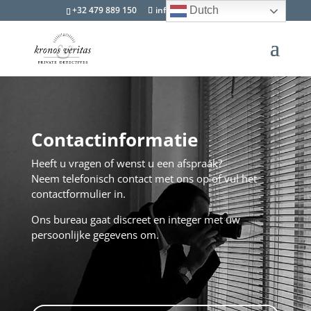
+32 479 889 150
info@kevdetectives.be
Dutch
Contactinformatie
Heeft u vragen of wenst u een afspraak?
Neem telefonisch contact met ons op of vul het
contactformulier in.
Ons bureau gaat discreet en integer met uw
persoonlijke gegevens om.