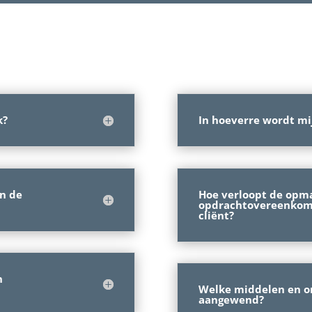
k?
In hoeverre wordt mi
an de
Hoe verloopt de opm
opdrachtovereenkoms
cliënt?
n
Welke middelen en o
aangewend?