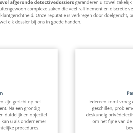
svol afgeronde detectivedossiers
garanderen u zowel zakelijk 
 buitengewoon complexe zaken die veel raffinement en discretie v
antgerichtheid. Onze reputatie is verkregen door doelgericht, pr
wel elk dossier bij ons in goede handen.
en
Pa
zijn gericht op het
Iedereen komt vroeg o
dent. Na een grondig
geschillen, problem
 duidelijk en objectief
deskundig privédetect
al kan u als ondernemer
om het fijne van de
htelijke procedures.
bew