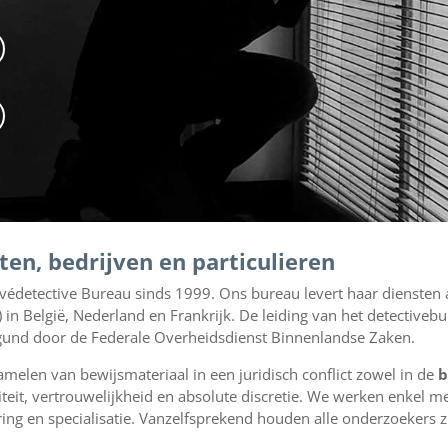
en, bedrijven en particulieren
ivédetective Bureau sinds 1999. Ons bureau levert haar diensten a
) in België, Nederland en Frankrijk. De leiding van het detectiveb
vergund door de Federale Overheidsdienst Binnenlandse Zaken.
amelen van bewijsmateriaal in een juridisch conflict zowel in de
b
teit, vertrouwelijkheid en absolute discretie. We werken enkel me
aring en specialisatie. Vanzelfsprekend houden alle onderzoekers z