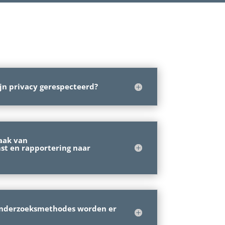
jn privacy gerespecteerd?
aak van
t en rapportering naar
nderzoeksmethodes worden er