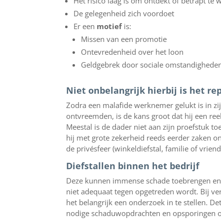
Het risico laag is om ontdekt of betrapt te
De gelegenheid zich voordoet
Er een
motief
is:
Missen van een promotie
Ontevredenheid over het loon
Geldgebrek door sociale omstandigheden 
Niet onbelangrijk hierbij is het re
Zodra een malafide werknemer gelukt is in zi
ontvreemden, is de kans groot dat hij een ree
Meestal is de dader niet aan zijn proefstuk toe
hij met grote zekerheid reeds eerder zaken o
de privésfeer (winkeldiefstal, familie of vrien
Diefstallen binnen het bedrijf
Deze kunnen immense schade toebrengen en 
niet adequaat tegen opgetreden wordt. Bij ve
het belangrijk een onderzoek in te stellen. D
nodige schaduwopdrachten en opsporingen om