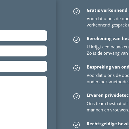
Gratis verkennend
R
Voordat u ons de opdr
verkennend gesprek m
Berekening van he
R
U krijgt een nauwkeu
Zo is de omvang van 
Bespreking van on
R
Voordat u ons de opd
onderzoeksmethodes 
Ervaren privédetec
R
Ons team bestaat uit 
mannen en vrouwen. 
Rechtsgeldige bewi
R