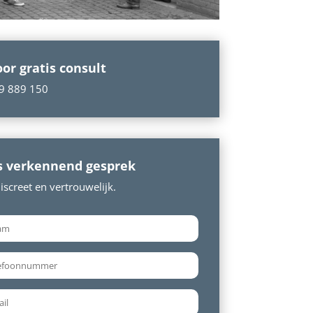
oor gratis consult
9 889 150
s verkennend gesprek
screet en vertrouwelijk.