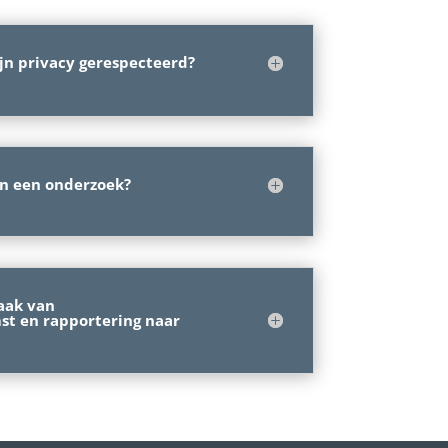
jn privacy gerespecteerd?
an een onderzoek?
aak van
t en rapportering naar