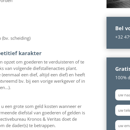
 worden
Bel v
+32 47
(bv. scheiding)
petitief karakter
jn opzet om goederen te verduisteren of te
Grati
ks van volgende diefstallenacties plant.
 (eenmaal een dief, altijd een dief) en heeft
100% di
ntvreemd bv. bij een vorige werkgever of in
den…).
u een grote som geld kosten wanneer er
rmeende diefstal van goederen of gelden is
etectivebureau Kronos & Veritas doet de
 de dader(s) te betrappen.