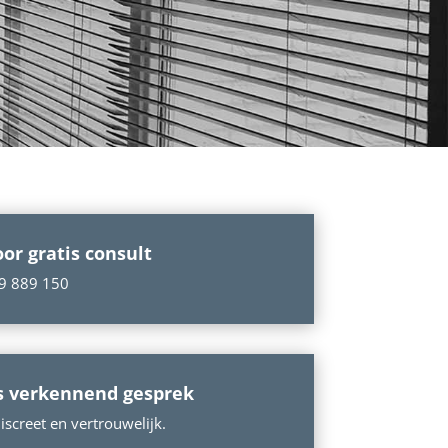
oor gratis consult
9 889 150
s verkennend gesprek
screet en vertrouwelijk.