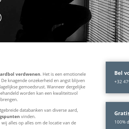
Bel v
aardbol verdwenen
. Het is een emotionele
t. De knagende onzekerheid en angst blijven
+32 47
dagelijkse gemoedsrust. Wanneer dergelijke
t behandeld worden kan een kwaliteitsvol
 brengen.
tgebreide databanken van diverse aard,
Grati
ngspunten
vinden.
100% di
wij alles op alles
om de locatie van de