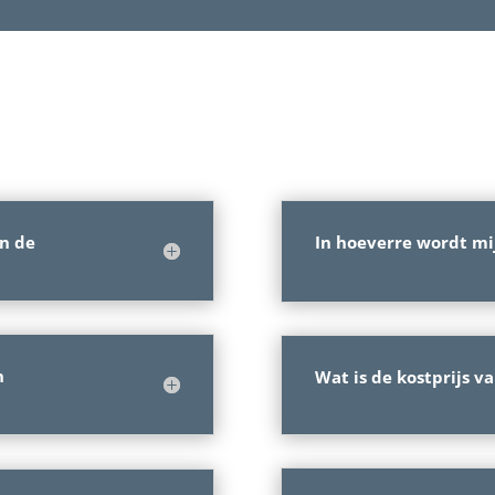
an de
In hoeverre wordt mi
n
Wat is de kostprijs v