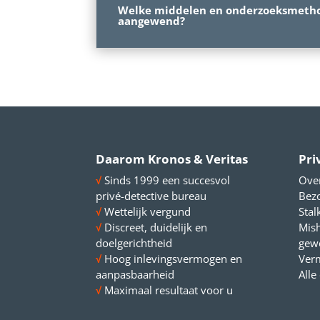
Welke middelen en onderzoeksmeth
aangewend?
Daarom Kronos & Veritas
Pri
√
Sinds 1999 een succesvol
Ove
privé-detective bureau
Bezo
√
Wettelijk vergund
Stal
√
Discreet, duidelijk en
Mish
doelgerichtheid
gew
√
Hoog inlevingsvermogen en
Ver
aanpasbaarheid
Alle
√
Maximaal resultaat voor u