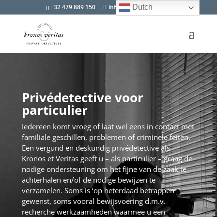
+32 479 889 150
info@kevdetectives.be
Dutch
Privédetective voor
particulier
Iedereen komt vroeg of laat wel eens in contact met
familiale geschillen, problemen of criminele feiten.
Een vergund en deskundig privédetective als
Kronos et Veritas geeft u – als particulier – graag de
nodige ondersteuning om het fijne van de zaak te
achterhalen en/of de nodige bewijzen te
verzamelen. Soms is ‘op heterdaad betrappen’
gewenst, soms vooral bewijsvoering d.m.v.
recherche werkzaamheden waarmee u een