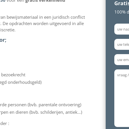
150
voor een
gratis verkennend
Grati
100% di
an bewijsmateriaal in een juridisch conflict
er. De opdrachten worden uitgevoerd in alle
iscretie.
or;
s bezoekrecht
egd onderhoudsgeld)
rde personen (bvb. parentale ontvoering)
en en dieren (bvb. schilderijen, antiek…)
der :