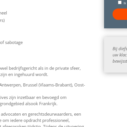
Ik
neel
rs)
 of sabotage
Bij die
uw klac
bewijss
wel bedrijfsgericht als in de private sfeer,
 zijn en ingehuurd wordt.
 Antwerpen, Brussel (Vlaams-Brabant), Oost-
tives zijn inzetbaar en bevoegd om
grondgebied alsook Frankrijk.
ls advocaten en gerechtsdeurwaarders, een
ie om iedere opdracht professioneel,
 afgesproken tijdstip. Tijdens de uitvoering