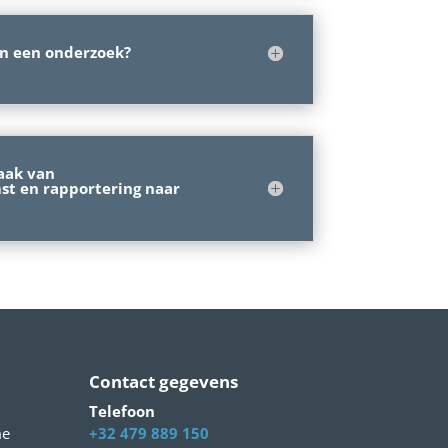
an een onderzoek?
aak van
t en rapportering naar
Contact gegevens
Telefoon
me
+32 479 889 150