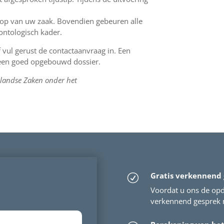
loop van uw zaak. Bovendien gebeuren alle
ontologisch kader.
f vul gerust de contactaanvraag in. Een
n een goed opgebouwd dossier.
landse Zaken onder het
Gratis verkennend
R
Voordat u ons de opdr
verkennend gesprek m