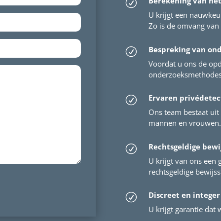
Berekening van he
R
U krijgt een nauwkeu
Zo is de omvang van 
Bespreking van on
R
Voordat u ons de opd
onderzoeksmethodes 
Ervaren privédetec
R
Ons team bestaat uit 
mannen en vrouwen. 
Rechtsgeldige bewi
R
U krijgt van ons een 
rechtsgeldige bewijs
Discreet en integer
R
U krijgt garantie dat w