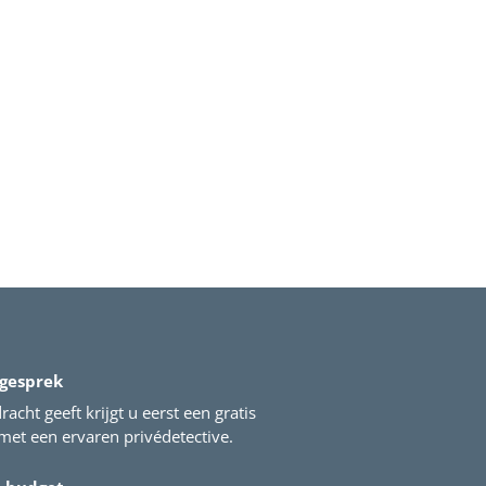
 gesprek
acht geeft krijgt u eerst een gratis
et een ervaren privédetective.