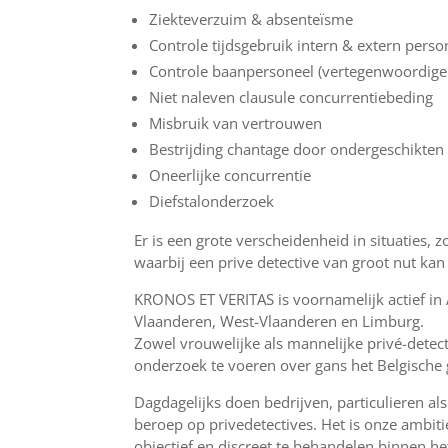
Ziekteverzuim & absenteïsme
Controle tijdsgebruik intern & extern perso
Controle baanpersoneel (vertegenwoordige
Niet naleven clausule concurrentiebeding
Misbruik van vertrouwen
Bestrijding chantage door ondergeschikten
Oneerlijke concurrentie
Diefstalonderzoek
Er is een grote verscheidenheid in situaties, zo
waarbij een prive detective van groot nut kan
KRONOS ET VERITAS is voornamelijk actief in
Vlaanderen, West-Vlaanderen en Limburg.
Zowel vrouwelijke als mannelijke privé-detec
onderzoek te voeren over gans het Belgische 
Dagdagelijks doen bedrijven, particulieren a
beroep op privedetectives. Het is onze ambit
objectief en discreet te behandelen binnen het