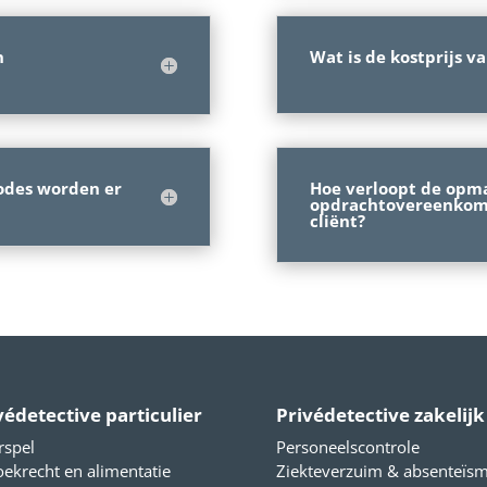
n
Wat is de kostprijs v
Hoe verloopt de opm
odes worden er
opdrachtovereenkoms
cliënt?
védetective particulier
Privédetective zakelijk
rspel
Personeelscontrole
ekrecht en alimentatie
Ziekteverzuim & absenteïs