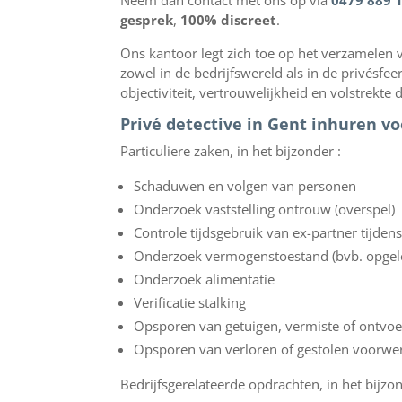
Neem dan contact met ons op via
0479 889 
gesprek
,
100% discreet
.
Ons kantoor legt zich toe op het verzamelen v
zowel in de bedrijfswereld als in de privésfe
objectiviteit, vertrouwelijkheid en volstrekte d
Privé detective in Gent inhuren vo
Particuliere zaken, in het bijzonder :
Schaduwen en volgen van personen
Onderzoek vaststelling ontrouw (overspel)
Controle tijdsgebruik van ex-partner tijden
Onderzoek vermogenstoestand (bvb. opgel
Onderzoek alimentatie
Verificatie stalking
Opsporen van getuigen, vermiste of ontvoe
Opsporen van verloren of gestolen voorwerp
Bedrijfsgerelateerde opdrachten, in het bijzon