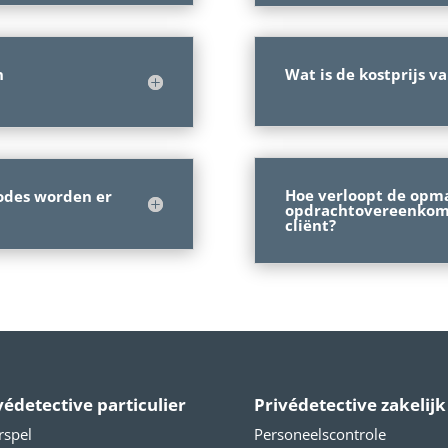
n
Wat is de kostprijs v
Hoe verloopt de opm
odes worden er
opdrachtovereenkoms
cliënt?
védetective particulier
Privédetective zakelijk
rspel
Personeelscontrole