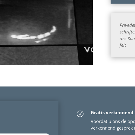
Privédet
schrift
des Kon
feit
Gratis verkennend
R
Voordat u ons de opdr
verkennend gesprek m