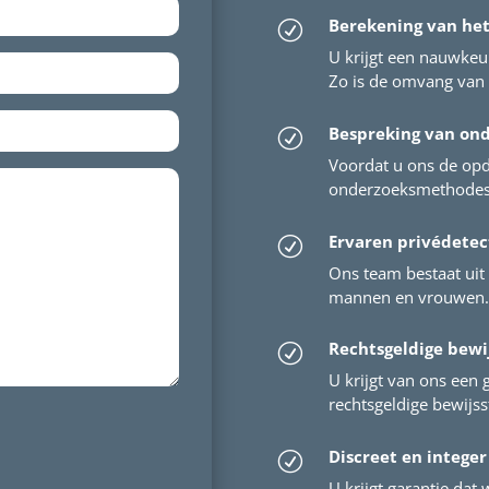
Berekening van he
R
U krijgt een nauwkeu
Zo is de omvang van 
Bespreking van on
R
Voordat u ons de opd
onderzoeksmethodes 
Ervaren privédetec
R
Ons team bestaat uit 
mannen en vrouwen. 
Rechtsgeldige bewi
R
U krijgt van ons een 
rechtsgeldige bewijs
Discreet en integer
R
U krijgt garantie dat w