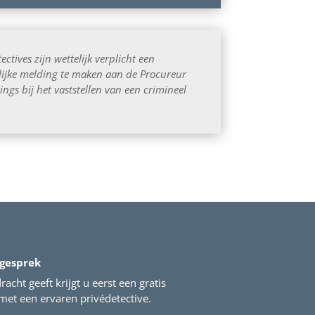
ectives zijn wettelijk verplicht een
elijke melding te maken aan de Procureur
ings bij het vaststellen van een crimineel
 gesprek
acht geeft krijgt u eerst een gratis
et een ervaren privédetective.