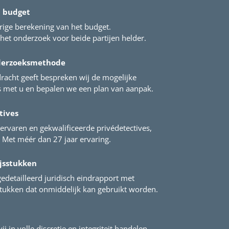
t budget
rige berekening van het budget.
het onderzoek voor beide partijen helder.
derzoeksmethode
racht geeft bespreken wij de mogelijke
met u en bepalen we een plan van aanpak.
tives
ervaren en gekwalificeerde privédetectives,
Met méér dan 27 jaar ervaring.
jsstukken
gedetailleerd juridisch eindrapport met
stukken dat onmiddelijk kan gebruikt worden.
ij in volle discretie en integriteit handelen.