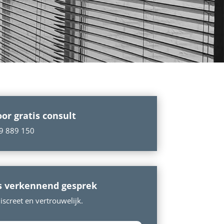
oor gratis consult
9 889 150
s verkennend gesprek
screet en vertrouwelijk.