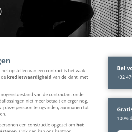
gen
Bel v
 het opstellen van een contract is het vaak
n de
kredietwaardigheid
van de klant, met
+32 47
rmogenstoestand van de contractant onder
aflossingen niet meer betaalt en erger nog,
wij deze persoon terugvinden, aanmanen tot
Grati
len.
100% di
 personen een constructie opgezet om
het
uisteren
. Ook dan kan ons kantoor